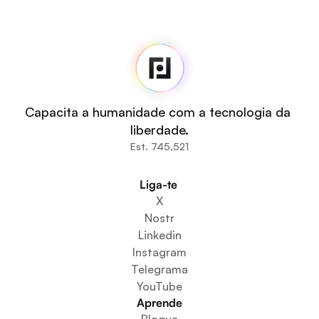
Fedi
Casa
Sala de imprensa
Código fonte
Fedi For
Tu
Capacita a humanidade com a tecnologia da 
Comunidades
liberdade.
Organizações
Est. 745,521
Construtores
Participe
Liga-te 
Baixe o aplicativo
X
Cria um espaço comunitário
Nostr
Criar um serviço de carteira
Linkedin
Serviço de configuração da federação
Instagram
Explore os Mini Apps
Telegrama
YouTube
Aprende