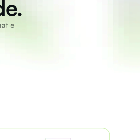
de.
at e 
 