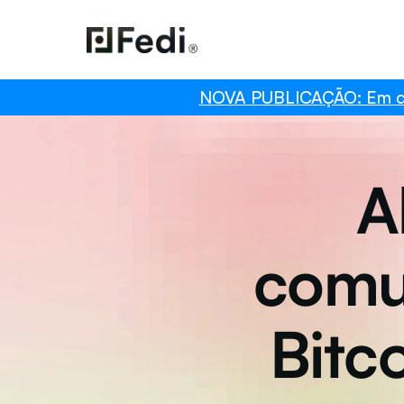
NOVA PUBLICAÇÃO: Em dest
A
comun
Bitc