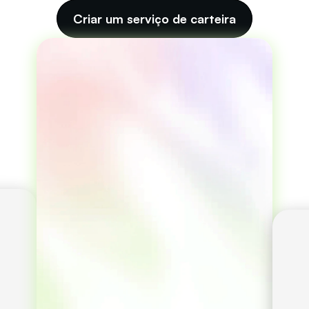
Criar um serviço de carteira
Custódia e governança 
descentralizadas através 
dos Guardiões. 
Pagamentos em dinheiro 
eletrónico com o 
: privados, rápidos e 
seguros. 
É possível recuperar a 