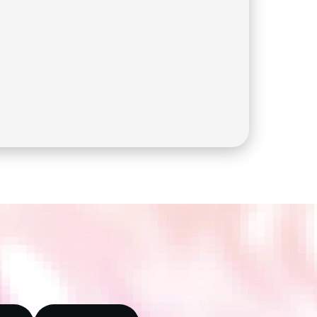
controle total sobre o seu dinheiro
É preciso abrir mão de toda a 
privacidade 
Probabilidade de congelamento ou 
apreensão de fundos