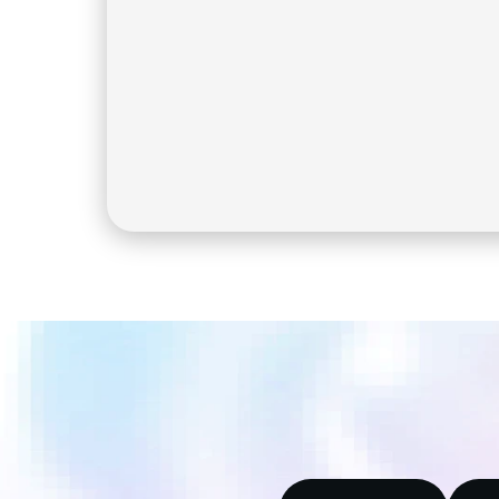
para quem está a começar.
Risco/medo de perder chaves 
privadas 
Impede que bilhões de pessoas 
tenham Bitcoin