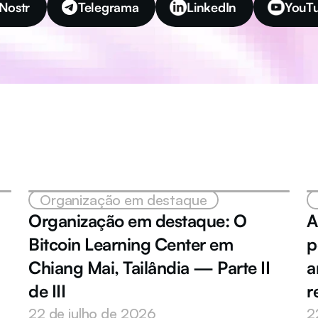
Nostr
Telegrama
LinkedIn
YouT
Organização em destaque
Organização em destaque: O 
A
Bitcoin Learning Center em 
p
Chiang Mai, Tailândia — Parte II 
a
de III
r
22 de julho de 2026
2