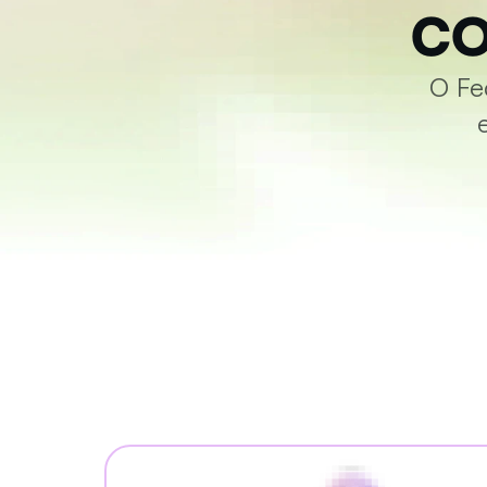
co
O Fe