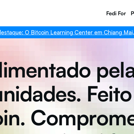
Fedi For
P
aque: O Bitcoin Learning Center em Chiang Mai, Tai
limentado pela
idades. Feito 
oin. Compromet