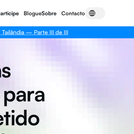
articipe
Blogue
Sobre
Contacto
lândia — Parte III de III
s 
para 
ido 