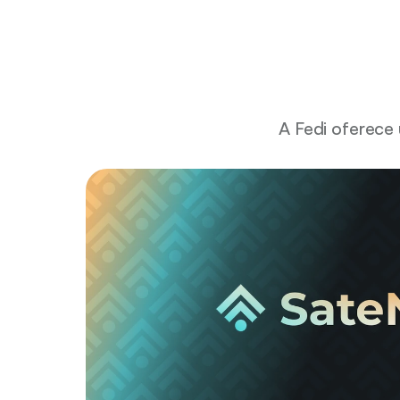
A Fedi oferece
A Bitcoin Ekasi está a 
construir a eco
África do Sul em Bitcoin, inspirada p
Bitcoin Beach. Para acelerar a adoçã
precisava de um modelo de custódia 
simplicidade, segurança e governança