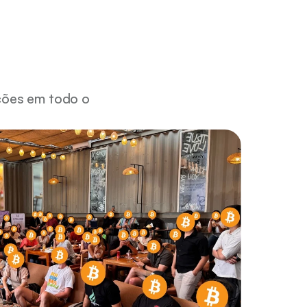
ões em todo o 
construir a economia circular líder da 
n, inspirada por pioneiros como a 
elerar a adoção local, a comunidade 
o de custódia que equilibrasse 
a e governança coletiva. Com a Fedi, 