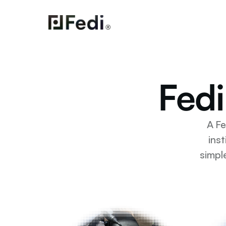
Fedi
A Fe
ins
simpl