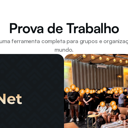
Prova de Trabalho
 uma ferramenta completa para grupos e organizaç
mundo.
nomia circular líder da 
A Bitcoin Ekasi está a 
or pioneiros como a 
África do Sul em Bitcoi
o local, a comunidade 
Bitcoin Beach. Para ac
que equilibrasse 
precisava de um model
 coletiva. Com a Fedi, 
simplicidade, seguranç