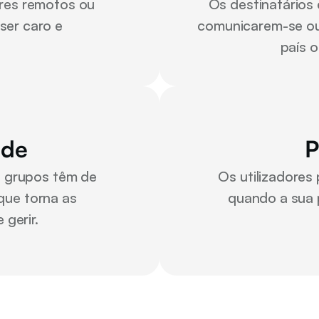
ares remotos ou 
Os destinatários 
er caro e 
comunicarem-se ou a
país o
ade
P
 grupos têm de 
Os utilizadores 
que torna as 
quando a sua 
 gerir.