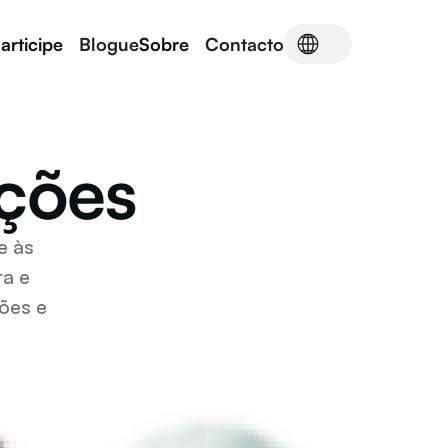
articipe
Blogue
Sobre
Contacto
ações
 às 
a e 
ões e 