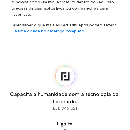
funciona como um mini aplicativo dentro do Fedi, não 
precisas de usar aplicativos ou contas extras para 
fazer isso.
Quer saber o que mais as Fedi Mini Apps podem fazer? 
Dá uma olhada no catálogo completo
.
Fedi
Casa
Sala de imprensa
Código fonte
Fedi For
Tu
Capacita a humanidade com a tecnologia da 
Comunidades
liberdade.
Organizações
Est. 745,521
Construtores
Participe
Liga-te 
Baixe o aplicativo