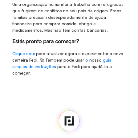
Uma organização humanitária trabalha com refugiados 
que fugiram de conflitos no seu país de origem. Estas 
famílias precisam desesperadamente de ajuda 
financeira para comprar comida, abrigo e 
medicamentos. Mas não têm contas bancárias.
Estás pronto para começar?
Clique aqui
 para atualizar agora e experimentar a nova 
carteira Fedi. 🚀 Também pode usar 
o
 nosso 
guia 
simples de instruções
 para o Fedi para ajudá-lo a 
começar. 
Fedi
Casa
Sala de imprensa
Código fonte
Fedi For
Tu