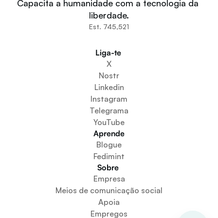
Capacita a humanidade com a tecnologia da 
Comunidades
liberdade.
Organizações
Est. 745,521
Construtores
Participe
Liga-te 
Baixe o aplicativo
X
Cria um espaço comunitário
Nostr
Criar um serviço de carteira
Linkedin
Serviço de configuração da federação
Instagram
Explore os Mini Apps
Telegrama
YouTube
Aprende
Blogue
Fedimint
Sobre 
Empresa
Meios de comunicação social
Apoia
Empregos